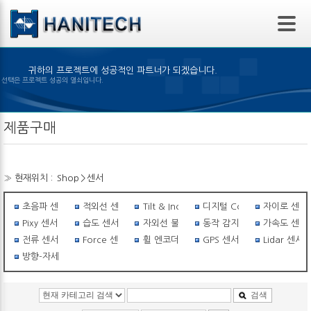
본문 바로가기
귀하의 프로젝트에 성공적인 파트너가 되겠습니다.
은 제품의 선택은 프로젝트 성공의 열쇠입니다.
제품구매
» 현재위치 :
Shop
>
센서
초음파 센서
적외선 센서
Tilt & Inclinometer
디지털 Compass
자이로 센서
Pixy 센서
습도 센서
자외선 불꽃감지 센서
동작 감지 센서
가속도 센서
전류 센서
Force 센서
휠 엔코더
GPS 센서
Lidar 센서
방향-자세센서
검색