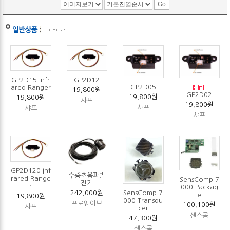
GP2D15 Infr
GP2D12
GP2D05
ared Ranger
19,800원
GP2D02
19,800원
19,800원
샤프
19,800원
샤프
샤프
샤프
GP2D120 Inf
수중초음파발
rared Range
SensComp 7
진기
r
000 Packag
SensComp 7
242,000원
e
19,800원
000 Transdu
프로웨이브
100,100원
샤프
cer
센스콤
47,300원
센스콤