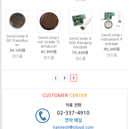
SensComp I
SensComp 6
SensComp I
SensComp 6
nstrument P
00 Transduc
nst Grade Tr
500 Ranging
ackage
er
ansducer
Module
98,340원
34,100원
42,900원
55,440원
센스콤
센스콤
센스콤
센스콤
1
2
3
CUSTOMER
CENTER
직통 전화
02-337-4910
연락 메일
hanitech@icloud.com