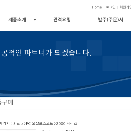
Home
로그인
회원가
제품소개
견적요청
발주(주문)서
+
성공적인 파트너가 되겠습니다.
 성공의 열쇠입니다.
품구매
재위치 :
Shop
>
PC 오실로스코프
>
2000 시리즈