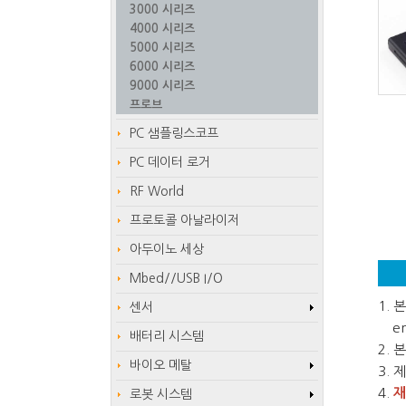
3000 시리즈
4000 시리즈
5000 시리즈
6000 시리즈
9000 시리즈
프로브
PC 샘플링스코프
PC 데이터 로거
RF World
프로토콜 아날라이저
아두이노 세상
Mbed//USB I/O
1.
센서
em
배터리 시스템
2.
바이오 메탈
3.
4.
재
로봇 시스템