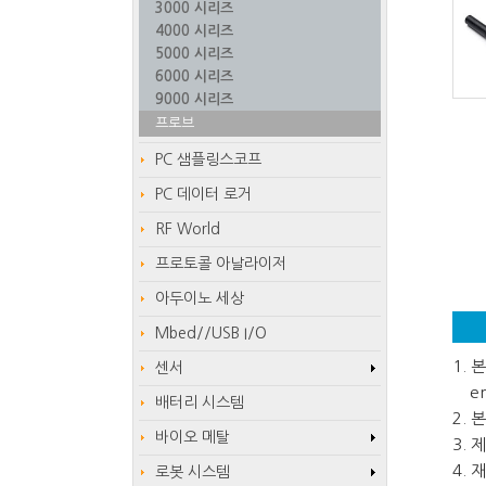
3000 시리즈
4000 시리즈
5000 시리즈
6000 시리즈
9000 시리즈
프로브
PC 샘플링스코프
PC 데이터 로거
RF World
프로토콜 아날라이저
아두이노 세상
Mbed//USB I/O
1.
센서
em
배터리 시스템
2.
바이오 메탈
3.
4.
로봇 시스템