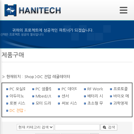
본문 바로가기
귀하의 프로젝트에 성공적인 파트너가 되겠습니다.
 제품의 선택은 프로젝트 성공의 열쇠입니다.
제품구매
» 현재위치 :
Shop
>
DC 전압 레귤레이터
PC 오실로스코프
PC 샘플링스코프
PC 데이터 로거
RF World
프로토콜 아
아두이노 세상
Mbed//USB I/O
센서
배터리 시스템
바이오 메탈
로봇 시스템
모터 드라이버
써보 시스템
초소형 무선비행체
과학영재 필수
DC 전압 레귤레이터
검색