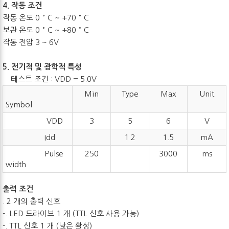
4. 작동 조건
작동 온도 0 ° C ~ +70 ° C
보관 온도 0 ° C ~ +80 ° C
작동 전압 3 ~ 6V
5. 전기적 및 광학적 특성
테스트 조건 : VDD = 5.0V
Min
Type
Max
Unit
Symbol
VDD
3
5
6
V
Idd
1.2
1.5
mA
Pulse
250
3000
ms
width
출력 조건
. 2 개의 출력 신호
-. LED 드라이브 1 개 (TTL 신호 사용 가능)
-. TTL 신호 1 개 (낮은 활성)