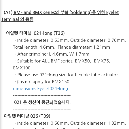
(A1)
BMF and BMX series의 부착 (Soldering)을 위한 Eyelet
terminal 의 종류
아일렛 터미널 021-long (T36)
・Inside diameter: 0.53ｍｍ, Outside diameter: 0.76ｍｍ,
Total length: 4.6ｍｍ、Flange diameter: 1.21ｍｍ
・After crimping: L 4.6mm, W 1.7mm
・Suitable for ALL BMF series, BMX50、BMX75、
BMX100.
・Please use 021-long size for flexible tube actuator.
・It is not apply for BMX150.
dimensions Eyelet021-long
----------------------------------------
021 은 생산이 중단되었습니다.
----------------------------------------
아일렛 터미널 026 (T39)
・Inside diameter: 0.66mm, Outside diameter: 1.02ｍｍ,