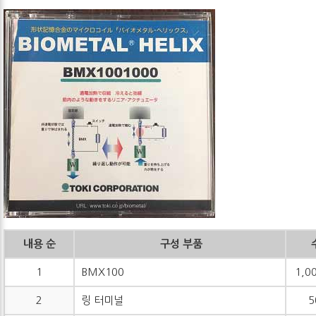
내용 순
구성 부품
1
BMX100
1,0
2
링 터미널
5