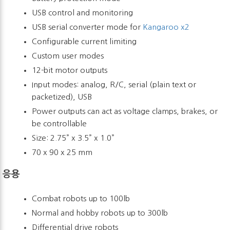
USB control and monitoring
USB serial converter mode for
Kangaroo x2
Configurable current limiting
Custom user modes
12-bit motor outputs
Input modes: analog, R/C, serial (plain text or
packetized), USB
Power outputs can act as voltage clamps, brakes, or
be controllable
Size: 2.75” x 3.5” x 1.0”
70 x 90 x 25 mm
응용
Combat robots up to 100lb
Normal and hobby robots up to 300lb
Differential drive robots