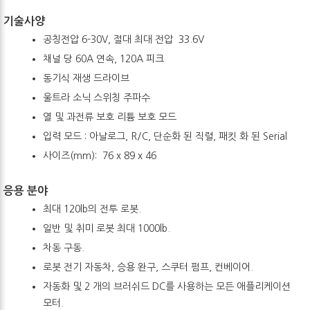
기술사양
공칭전압 6-30V, 절대 최대 전압 33.6V
채널 당 60A 연속, 120A 피크
동기식 재생 드라이브
울트라 소닉 스위칭 주파수
열 및 과전류 보호 리튬 보호 모드
입력 모드 : 아날로그, R/C, 단순화 된 직렬, 패킷 화 된 Serial
사이즈(mm): 76 x 89 x 46
응용 분야
최대 120lb의 전투 로봇.
일반 및 취미 로봇 최대 1000lb.
차동 구동.
로봇 전기 자동차, 승용 완구, 스쿠터 펌프, 컨베이어.
자동화 및 2 개의 브러쉬드 DC를 사용하는 모든 애플리케이션
모터.