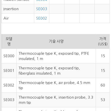
Insertion
SE003
Air
SE002
모델
가격
기술 사양
명
(US$)
Thermocouple type K, exposed tip, PTFE
SE000
15
insulated, 1 m
Thermocouple type K, exposed tip,
SE001
15
fiberglass insulated, 1 m
Thermocouple type K, air probe, 4.5 mm
SE002
60
tip
Thermocouple type K, insertion probe, 3.3
SE003
53
mm tip