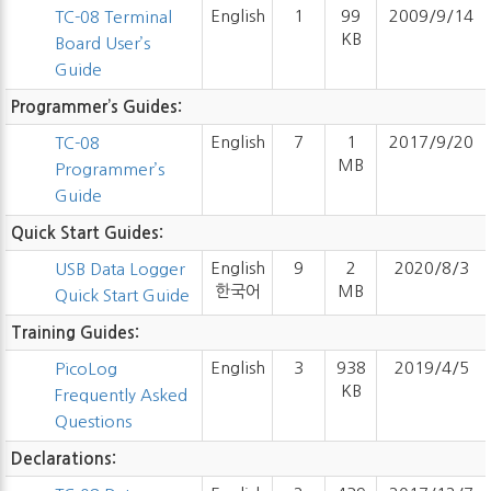
English
1
99
2009/9/14
TC-08 Terminal
KB
Board User’s
Guide
Programmer’s Guides:
English
7
1
2017/9/20
TC-08
MB
Programmer’s
Guide
Quick Start Guides:
English
9
2
2020/8/3
USB Data Logger
한국어
MB
Quick Start Guide
Training Guides:
English
3
938
2019/4/5
PicoLog
KB
Frequently Asked
Questions
Declarations: