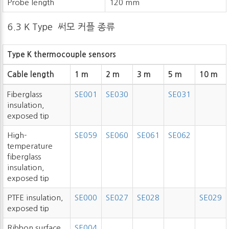
Probe length
120 mm
6.3 K Type 써모 커플 종류
Type K thermocouple sensors
Cable length
1 m
2 m
3 m
5 m
10 m
Fiberglass
SE001
SE030
SE031
insulation,
exposed tip
High-
SE059
SE060
SE061
SE062
temperature
fiberglass
insulation,
exposed tip
PTFE insulation,
SE000
SE027
SE028
SE029
exposed tip
Ribbon surface
SE004