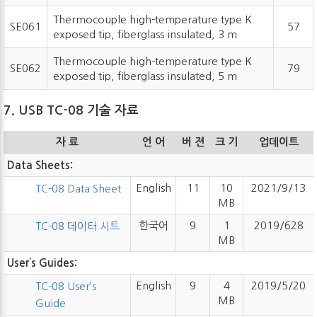
Thermocouple high-temperature type K
SE061
57
exposed tip, fiberglass insulated, 3 m
Thermocouple high-temperature type K
SE062
79
exposed tip, fiberglass insulated, 5 m
7. USB TC-08 기술 자료
자 료
언 어
버 젼
크 기
업데이트
Data Sheets:
English
11
10
2021/9/13
TC-08 Data Sheet
MB
한국어
9
1
2019/628
TC-08 데이터 시트
MB
User’s Guides:
English
9
4
2019/5/20
TC-08 User’s
MB
Guide