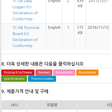
English
2
439
2017/12/7
TC-08 Data
KB
Logger EU
Declaration of
Conformity
English
1
172
2016/11/12
TC-08 Terminal
KB
Board EU
Declaration of
Conformity
8. 더욱 상세한 내용은 다음을 클릭하십시오
PicoLog 6 Software
Reviews
Documents
Accessories
Specifications
ThermoCouples
9. 제품가격 안내 및 구매
SKU
모델명
사