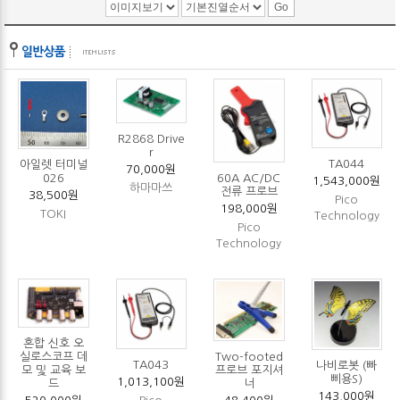
R2868 Drive
r
TA044
아일렛 터미널
70,000원
60A AC/DC
026
1,543,000원
하마마쓰
전류 프로브
38,500원
Pico
198,000원
TOKI
Technology
Pico
Technology
혼합 신호 오
Two-footed
실로스코프 데
TA043
나비로봇 (빠
프로브 포지셔
모 및 교육 보
삐용S)
1,013,100원
너
드
143,000원