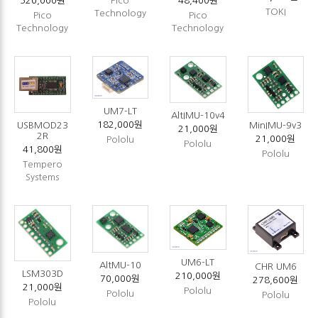
Pico
48,400원
520,000원
TOKI
Technology
Pico
Pico
Technology
Technology
UM7-LT
AltIMU-10v4
182,000원
USBMOD23
MinIMU-9v3
21,000원
2R
21,000원
Pololu
Pololu
41,800원
Pololu
Tempero
Systems
UM6-LT
AltMU-10
CHR UM6
LSM303D
210,000원
70,000원
278,600원
21,000원
Pololu
Pololu
Pololu
Pololu