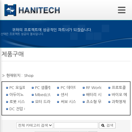
본문 바로가기
귀하의 프로젝트에 성공적인 파트너가 되겠습니다.
맞은 제품의 선택은 프로젝트 성공의 열쇠입니다.
제품구매
» 현재위치 :
Shop
PC 오실로스코프
PC 샘플링스코프
PC 데이터 로거
RF World
프로토콜 아
아두이노 세상
Mbed//USB I/O
센서
배터리 시스템
바이오 메탈
로봇 시스템
모터 드라이버
써보 시스템
초소형 무선비행체
과학영재 필수
DC 전압 레귤레이터
검색