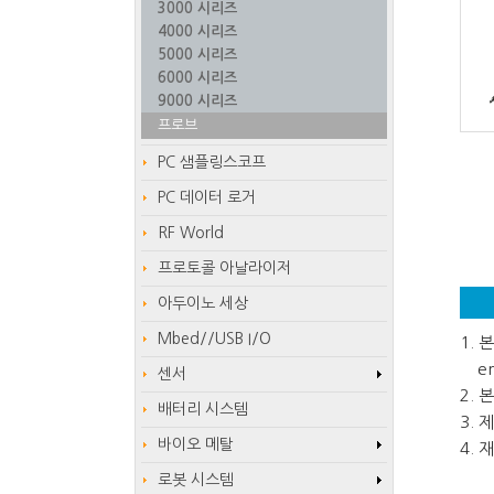
3000 시리즈
4000 시리즈
5000 시리즈
6000 시리즈
9000 시리즈
프로브
PC 샘플링스코프
PC 데이터 로거
RF World
프로토콜 아날라이저
아두이노 세상
Mbed//USB I/O
1.
em
센서
2.
배터리 시스템
3.
바이오 메탈
4.
로봇 시스템