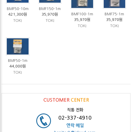
BMF50-10m
BMF150-1m
BMF100-1m
BMF75-1m
421,300원
35,970원
35,970원
35,970원
TOKI
TOKI
TOKI
TOKI
BMF50-1m
44,000원
TOKI
CUSTOMER
CENTER
직통 전화
02-337-4910
연락 메일