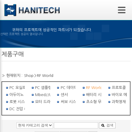
본문 바로가기
귀하의 프로젝트에 성공적인 파트너가 되겠습니다.
은 제품의 선택은 프로젝트 성공의 열쇠입니다.
제품구매
» 현재위치 :
Shop
>
RF World
PC 오실로스코프
PC 샘플링스코프
PC 데이터 로거
RF World
프로토콜 아
아두이노 세상
Mbed//USB I/O
센서
배터리 시스템
바이오 메탈
로봇 시스템
모터 드라이버
써보 시스템
초소형 무선비행체
과학영재 필수
DC 전압 레귤레이터
검색