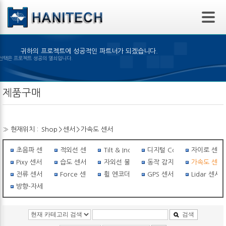
본문 바로가기
귀하의 프로젝트에 성공적인 파트너가 되겠습니다.
제품의 선택은 프로젝트 성공의 열쇠입니다.
제품구매
» 현재위치 :
Shop
>
센서
>
가속도 센서
초음파 센서
적외선 센서
Tilt & Inclinometer
디지털 Compass
자이로 센서
Pixy 센서
습도 센서
자외선 불꽃감지 센서
동작 감지 센서
가속도 센서
전류 센서
Force 센서
휠 엔코더
GPS 센서
Lidar 센서
방향-자세센서
검색