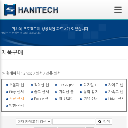
본문 바로가기
귀하의 프로젝트에 성공적인 파트너가 되겠습니다.
 제품의 선택은 프로젝트 성공의 열쇠입니다.
제품구매
» 현재위치 :
Shop
>
센서
>
전류 센서
초음파 센서
적외선 센서
Tilt & Inclinometer
디지털 Compass
자이로 센서
Pixy 센서
습도 센서
자외선 불꽃감지 센서
동작 감지 센서
가속도 센서
전류 센서
Force 센서
휠 엔코더
GPS 센서
Lidar 센서
방향-자세센서
검색