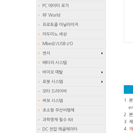
PC 데이터 로거
RF World
프로토콜 아날라이저
아두이노 세상
Mbed//USB I/O
센서
배터리 시스템
바이오 메탈
로봇 시스템
모터 드라이버
1.
써보 시스템
em
초소형 무선비행체
2.
과학영재 필수 Kit
3.
4.
재
DC 전압 레귤레이터