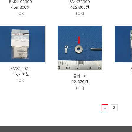
BMX100500
BMX75500
459,800원
459,800원
TOKI
TOKI
BMX10020
35,970원
풀리-10
TOKI
12,870원
TOKI
1
2