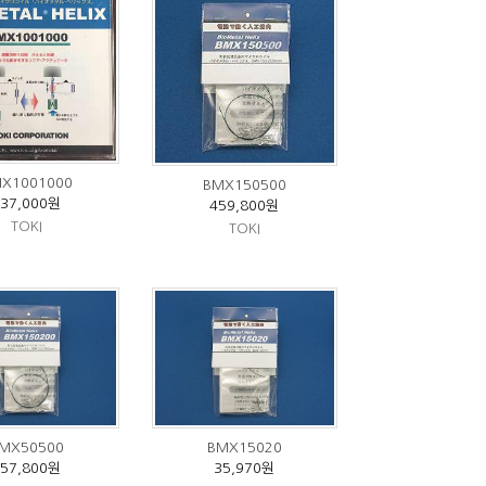
X1001000
BMX150500
737,000원
459,800원
TOKI
TOKI
MX50500
BMX15020
657,800원
35,970원