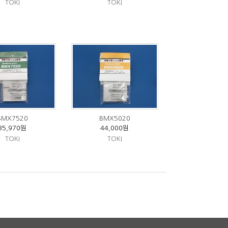
TOKI
TOKI
BMX7520
BMX5020
35,970원
44,000원
TOKI
TOKI