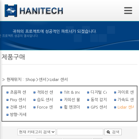
본문 바로가기
귀하의 프로젝트에 성공적인 파트너가 되겠습니다.
의 선택은 프로젝트 성공의 열쇠입니다.
제품구매
» 현재위치 :
Shop
>
센서
>
Lidar 센서
초음파 센서
적외선 센서
Tilt & Inclinometer
디지털 Compass
자이로 센서
Pixy 센서
습도 센서
자외선 불꽃감지 센서
동작 감지 센서
가속도 센서
전류 센서
Force 센서
휠 엔코더
GPS 센서
Lidar 센서
방향-자세센서
검색