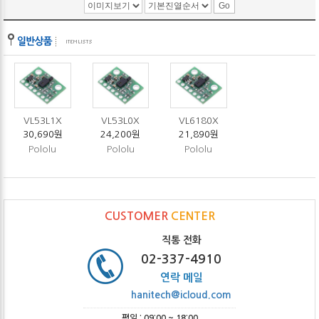
VL53L1X
VL53L0X
VL6180X
30,690원
24,200원
21,890원
Pololu
Pololu
Pololu
CUSTOMER
CENTER
직통 전화
02-337-4910
연락 메일
hanitech@icloud.com
평일 : 09:00 ~ 18:00