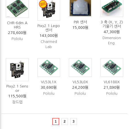
PIR 센서
3 축 (X, Y, Z)
CHR-6dm A
Pixy2.1 Lego
기울기 센서
HRS
15,000원
센서
47,300원
278,600원
143,000원
Dimension
Pololu
Charmed
Eng.
Lab
VL53L1X
VL53L0X
VL6180X
Pixy2.1 Sens
30,690원
24,200원
21,890원
or
Pololu
Pololu
Pololu
115,500원
참드랩
1
2
3