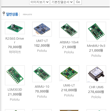
R2868 Drive
UM7-LT
r
AltIMU-10v4
182,000원
MinIMU-9v3
70,000원
21,000원
21,000원
Pololu
하마마쓰
Pololu
Pololu
UM6-LT
AltMU-10
CHR UM6
LSM303D
210,000원
70,000원
278,600원
21,000원
Pololu
Pololu
Pololu
Pololu