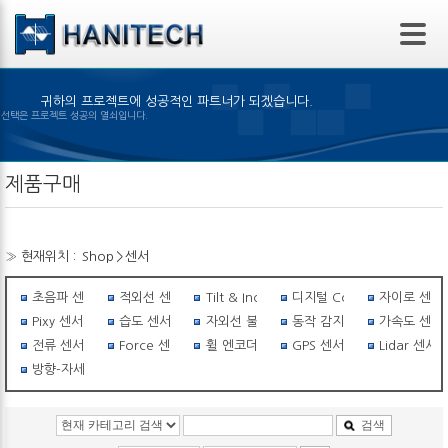
본문 바로가기
귀하의 프로젝트에 성공적인 파트너가 되겠습니다.
맞은 제품의 선택은 프로젝트 성공의 열쇠입니다.
제품구매
» 현재위치 :
Shop
>
센서
초음파 센서
적외선 센서
Tilt & Inclinometer
디지털 Compass
자이로 센서
Pixy 센서
습도 센서
자외선 불꽃감지 센서
동작 감지 센서
가속도 센서
전류 센서
Force 센서
휠 엔코더
GPS 센서
Lidar 센서
방향-자세센서
검색