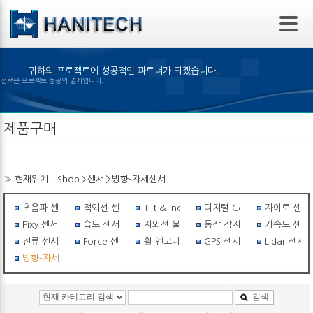
본문 바로가기
귀하의 프로젝트에 성공적인 파트너가 되겠습니다.
 제품의 선택은 프로젝트 성공의 열쇠입니다.
제품구매
» 현재위치 :
Shop
>
센서
>
방향-자세센서
초음파 센서
적외선 센서
Tilt & Inclinometer
디지털 Compass
자이로 센서
Pixy 센서
습도 센서
자외선 불꽃감지 센서
동작 감지 센서
가속도 센서
전류 센서
Force 센서
휠 엔코더
GPS 센서
Lidar 센서
방향-자세센서
검색