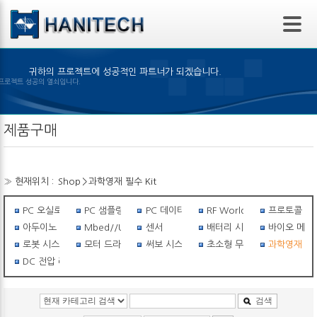
본문 바로가기
귀하의 프로젝트에 성공적인 파트너가 되겠습니다.
선택은 프로젝트 성공의 열쇠입니다.
제품구매
» 현재위치 :
Shop
>
과학영재 필수 Kit
PC 오실로스코프
PC 샘플링스코프
PC 데이터 로거
RF World
프로토콜 아
아두이노 세상
Mbed//USB I/O
센서
배터리 시스템
바이오 메탈
로봇 시스템
모터 드라이버
써보 시스템
초소형 무선비행체
과학영재 필수
DC 전압 레귤레이터
검색